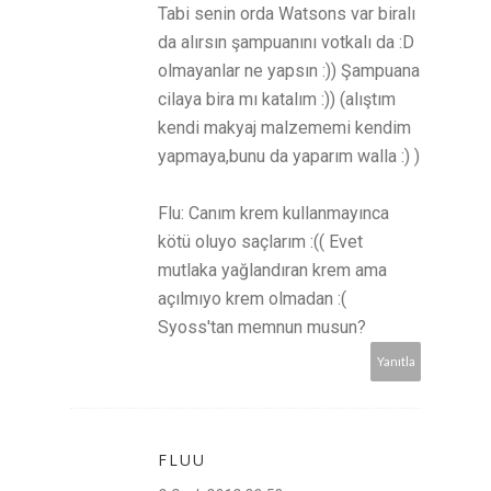
Tabi senin orda Watsons var biralı
da alırsın şampuanını votkalı da :D
olmayanlar ne yapsın :)) Şampuana
cilaya bira mı katalım :)) (alıştım
kendi makyaj malzememi kendim
yapmaya,bunu da yaparım walla :) )
Flu: Canım krem kullanmayınca
kötü oluyo saçlarım :(( Evet
mutlaka yağlandıran krem ama
açılmıyo krem olmadan :(
Syoss'tan memnun musun?
Yanıtla
FLUU