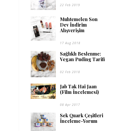
22 Feb 2019
Muhtemelen Son
Dev İndirim
Alışverişim
17 Aug 2018
Sağlıklı Beslenme:
Vegan Puding Tarifi
02 Feb 2018
Jab Tak Hai Jaan
(Film İncelemesi)
08 Apr 2017
Sek Quark Çeşitleri
İnceleme-Yorum