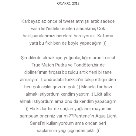
OCAK 01, 2012
Karbeyaz
az önce bi tweet atmıştı artık sadece
wish list'indeki ürünleri alacakmış.Cok
haklı,paralarımızı nerelere harcıyoruz...Kafama
yattı bu fikir ben de böyle yapacağım :))
Şimdilerde almak için yoğunlaştığım ürün Loreal
True Match Pudra ve Fondöten,bir de
dipliner'ımın fırçası bozuldu artık.Yeni bi tane
almalıyım...
Londradabirtürkkızı
'nı takip ettiğimden
beri çok açıldı gözüm çok :)) Mesela far bazı
almak istiyordum kendim yaptım :) Likit allık
almak istiyordum ama onu da kendim yapacağım
:)) Ha kızlar bir de saçları yağlandırmayan bir
şampuan öneriniz var mı??Pantene'in Aqua Light
Serisi'ni kullanıyordum ama ondan beri
saçlarımın yağı çığrından çıktı :((