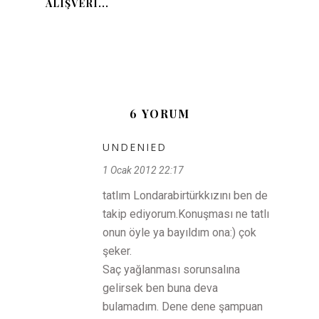
ALIŞVERI...
6 YORUM
UNDENIED
1 Ocak 2012 22:17
tatlım Londarabirtürkkızını ben de
takip ediyorum.Konuşması ne tatlı
onun öyle ya bayıldım ona:) çok
şeker.
Saç yağlanması sorunsalına
gelirsek ben buna deva
bulamadım. Dene dene şampuan