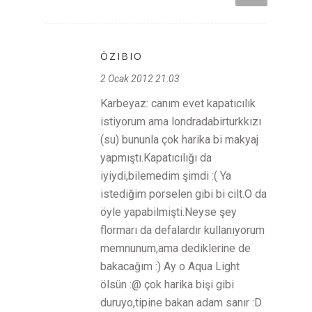
ÖZIBIO
2 Ocak 2012 21:03
Karbeyaz: canım evet kapatıcılık
istiyorum ama londradabirturkkızı
(su) bununla çok harika bi makyaj
yapmıştı.Kapatıcılığı da
iyiydi,bilemedim şimdi :( Ya
istediğim porselen gibi bi cilt.O da
öyle yapabilmişti.Neyse şey
flormarı da defalardır kullanıyorum
memnunum,ama dediklerine de
bakacağım :) Ay o Aqua Light
ölsün :@ çok harika bişi gibi
duruyo,tipine bakan adam sanır :D