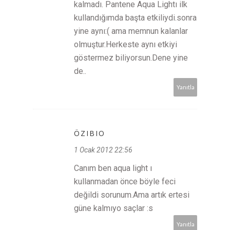
kalmadı. Pantene Aqua Lightı ilk
kullandığımda başta etkiliydi.sonra
yine aynı:( ama memnun kalanlar
olmuştur.Herkeste aynı etkiyi
göstermez biliyorsun.Dene yine
de..
Yanıtla
ÖZIBIO
1 Ocak 2012 22:56
Canım ben aqua light ı
kullanmadan önce böyle feci
değildi sorunum.Ama artık ertesi
güne kalmıyo saçlar :s
Yanıtla