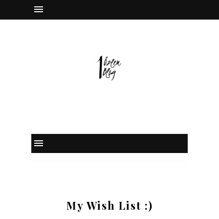
instagram
facebook
twitter
pinterest
My Wish List :)