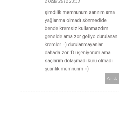
2 Ocak 2012 23:53
şimdilik memnunum sanırım ama
yağlanma olmadı sönmedide
bende kremsiz kullanmazdım
genelde ama zor geliyo durulanan
kremler =) durulanmayanlar
dahada zor :D üşeniyorum ama
saçlarım dolaşmadı kuru olmadı
şuanlık memnunm =)
Yanıtla