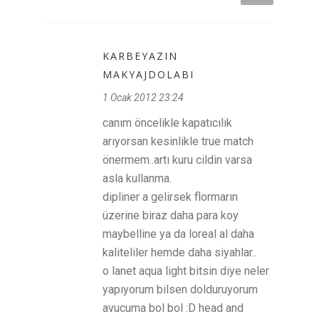
KARBEYAZIN
MAKYAJDOLABI
1 Ocak 2012 23:24
canım öncelikle kapatıcılık
arıyorsan kesinlikle true match
önermem..artı kuru cildin varsa
asla kullanma.
dipliner a gelirsek flormarın
üzerine biraz daha para koy
maybelline ya da loreal al daha
kaliteliler hemde daha siyahlar..
o lanet aqua light bitsin diye neler
yapıyorum bilsen dolduruyorum
avucuma bol bol :D head and