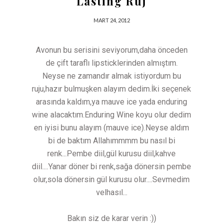
Lasting Ruj
MART 24, 2012
Avonun bu serisini seviyorum,daha önceden
de çift taraflı lipsticklerinden almıştım.
Neyse ne zamandır almak istiyordum bu
ruju,hazır bulmuşken alayım dedim.İki seçenek
arasında kaldım,ya mauve ice yada enduring
wine alacaktım.Enduring Wine koyu olur dedim
en iyisi bunu alayım (mauve ice).Neyse aldım
bi de baktım Allahımmmm bu nasıl bi
renk...Pembe diil,gül kurusu diil,kahve
diil....Yanar döner bi renk,sağa dönersin pembe
olur,sola dönersin gül kurusu olur....Sevmedim
velhasıl...
Bakın siz de karar verin :))