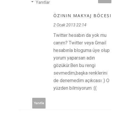
Yanıtlar
ÖZININ MAKYAJ BÖCESI
2 Ocak 2013 22:14
Twitter hesabın da yok mu
canım? Twitter veya Gmail
hesabınla bloguma üye olup
yorum yaparsan adın
gözükür.Ben bu rengi
sevmedim,başka renklerini
de denemedim açıkcası :) O
yüzden bilmiyorum :((
Yanıtla