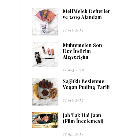
MeliMelek Defterler
ve 2019 Ajandam
22 Feb 2019
Muhtemelen Son
Dev İndirim
Alışverişim
17 Aug 2018
Sağlıklı Beslenme:
Vegan Puding Tarifi
02 Feb 2018
Jab Tak Hai Jaan
(Film İncelemesi)
08 Apr 2017