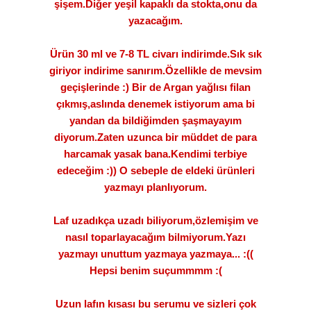
şişem.Diğer yeşil kapaklı da stokta,onu da
yazacağım.
Ürün 30 ml ve 7-8 TL civarı indirimde.Sık sık
giriyor indirime sanırım.Özellikle de mevsim
geçişlerinde :) Bir de Argan yağlısı filan
çıkmış,aslında denemek istiyorum ama bi
yandan da bildiğimden şaşmayayım
diyorum.Zaten uzunca bir müddet de para
harcamak yasak bana.Kendimi terbiye
edeceğim :)) O sebeple de eldeki ürünleri
yazmayı planlıyorum.
Laf uzadıkça uzadı biliyorum,özlemişim ve
nasıl toparlayacağım bilmiyorum.Yazı
yazmayı unuttum yazmaya yazmaya... :((
Hepsi benim suçummmm :(
Uzun lafın kısası bu serumu ve sizleri çok