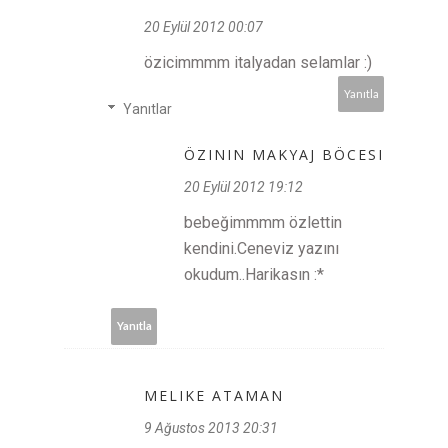
20 Eylül 2012 00:07
özicimmmm italyadan selamlar :)
Yanıtla
Yanıtlar
ÖZININ MAKYAJ BÖCESI
20 Eylül 2012 19:12
bebeğimmmm özlettin
kendini.Ceneviz yazını
okudum..Harikasın :*
Yanıtla
MELIKE ATAMAN
9 Ağustos 2013 20:31