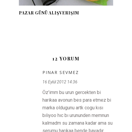
PAZAR GÜNÜ ALIŞVERIŞIM
12 YORUM
PINAR SEVMEZ
16 Eylül 2012 14:36
Öz'imm bu urun gercekten bi
harikaa avonun bes para etmez bi
marka oldugunu artk cogu kısı
bılıyoo hıc bı urununden memnun
kalmadm su zamana kadar ama su
serumu harıkaa bende bayadır