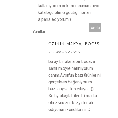
kullanıyorum cok memnunum avon
katalogu elıme gectıgı her an
sıparıs edıyorum:)
Yanıtla
Yanıtlar
ÖZININ MAKYAJ BÖCESI
16 Eylül 2012 15:55
bu ay bir alana bir bedava
sanırım,öyle hatırlıyorum
canım.Avon'un bazı ürünlerini
gerçekten beğeniyorum
bazılarıysa fos çıkıyor :))
Kolay ulaşılabilen bi marka
olmasından dolayı tercih
ediyorum kendilerini :D