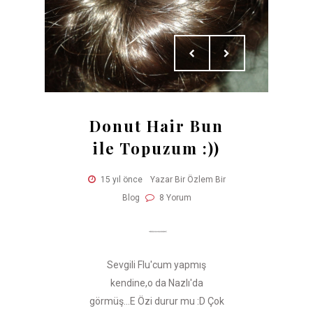
Donut Hair Bun
ile Topuzum :))
15 yıl önce
Yazar Bir Özlem Bir
Blog
8 Yorum
Sevgili Flu'cum yapmış
kendine,o da Nazlı'da
görmüş...E Özi durur mu :D Çok