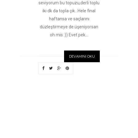
seviyorum bu topuzu,derli toplu
iki dk da topla çık...Hele final
haftansa ve saçlarını
düzleştirmeye de üşeniyorsan
oh mis :)) Evet pek...
DEVAMINI OKU
DAHA
ÖNCEK
I
K
A
Y
I
T
L
A
R