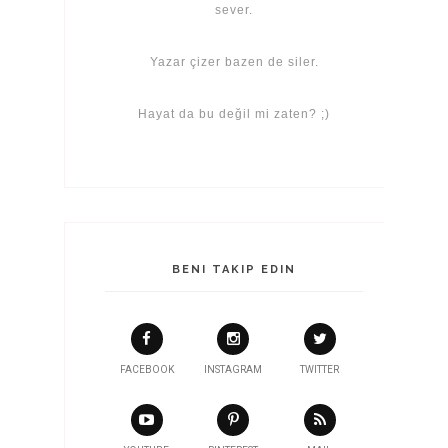
sever.
Yazar çizer bazen de siler.
Hayat da bu değil mi zaten? ;)
BENI TAKIP EDIN
FACEBOOK
INSTAGRAM
TWITTER